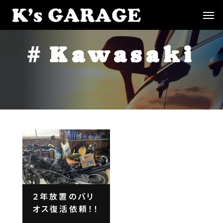
＃
K
a
w
a
s
a
k
i
２年放置のバリ
オス復活依頼！！